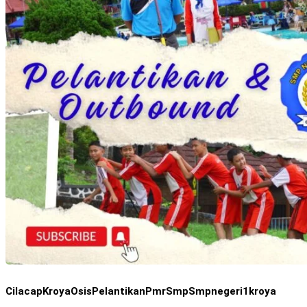
Cilacap
Kroya
Osis
Pelantikan
Pmr
Smp
Smpnegeri1kroya