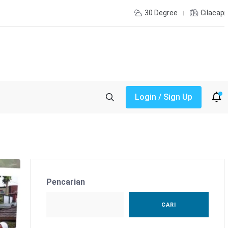
30 Degree
Cilacap
Login / Sign Up
Pencarian
CARI