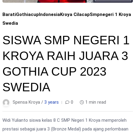
Barati
Gothiacup
Indonesia
Kroya Cilacap
Smpnegeri 1 Kroya
Swedia
SISWA SMP NEGERI 1
KROYA RAIH JUARA 3
GOTHIA CUP 2023
SWEDIA
Spensa Kroya /
3 years
0
1 min read
Widi Yulianto siswa kelas 8 C SMP Negeri 1 Kroya memperoleh
prestasi sebagai juara 3 (Bronze Medal) pada ajang perlombaan