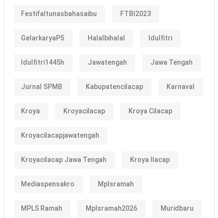
Festifaltunasbahasaibu
FTBI2023
GelarkaryaP5
Halalbihalal
Idulfitri
Idulfitri1445h
Jawatengah
Jawa Tengah
Jurnal SPMB
Kabupatencilacap
Karnaval
Kroya
Kroyacilacap
Kroya Cilacap
Kroyacilacapjawatengah
Kroyacilacap Jawa Tengah
Kroya Ilacap
Mediaspensakro
Mplsramah
MPLS Ramah
Mplsramah2026
Muridbaru