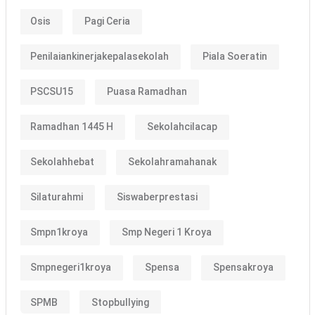
Osis
Pagi Ceria
Penilaiankinerjakepalasekolah
Piala Soeratin
PSCSU15
Puasa Ramadhan
Ramadhan 1445 H
Sekolahcilacap
Sekolahhebat
Sekolahramahanak
Silaturahmi
Siswaberprestasi
Smpn1kroya
Smp Negeri 1 Kroya
Smpnegeri1kroya
Spensa
Spensakroya
SPMB
Stopbullying