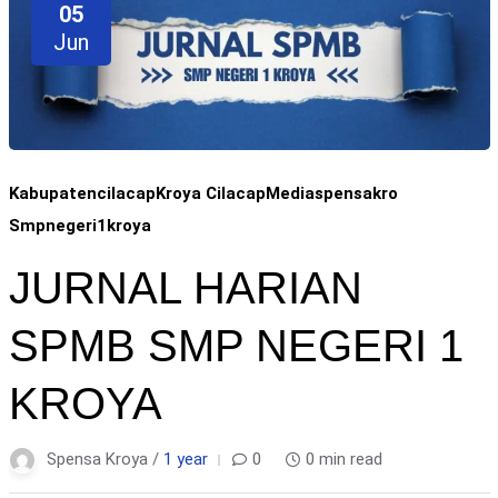
05
Jun
Kabupatencilacap
Kroya Cilacap
Mediaspensakro
Smpnegeri1kroya
JURNAL HARIAN
SPMB SMP NEGERI 1
KROYA
Spensa Kroya /
1 year
0
0 min read