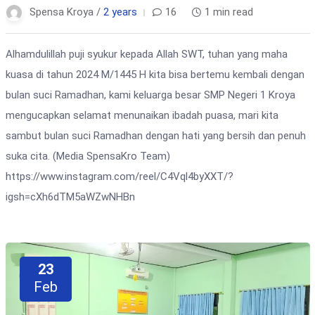
Spensa Kroya /
2 years
16
1 min read
Alhamdulillah puji syukur kepada Allah SWT, tuhan yang maha
kuasa di tahun 2024 M/1445 H kita bisa bertemu kembali dengan
bulan suci Ramadhan, kami keluarga besar SMP Negeri 1 Kroya
mengucapkan selamat menunaikan ibadah puasa, mari kita
sambut bulan suci Ramadhan dengan hati yang bersih dan penuh
suka cita. (Media SpensaKro Team)
https://www.instagram.com/reel/C4Vql4byXXT/?
igsh=cXh6dTM5aWZwNHBn
23
Feb