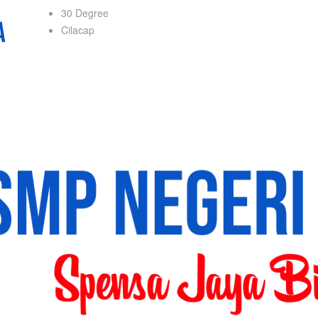
30 Degree
Cilacap