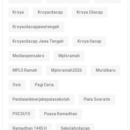
Kroya
Kroyacilacap
Kroya Cilacap
Kroyacilacapjawatengah
Kroyacilacap Jawa Tengah
Kroya Ilacap
Mediaspensakro
Mplsramah
MPLS Ramah
Mplsramah2026
Muridbaru
Osis
Pagi Ceria
Penilaiankinerjakepalasekolah
Piala Soeratin
PSCSU15
Puasa Ramadhan
Ramadhan 1445 H
Sekolahcilacap