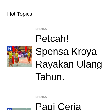
Hot Topics
SPENSA
Petcah!
Spensa Kroya
01
Rayakan Ulang
Tahun.
SPENSA
Pagi Ceria