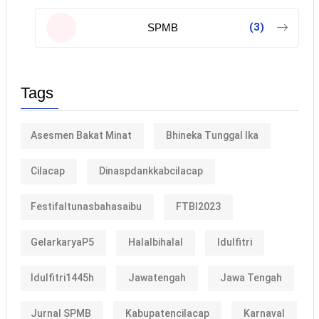
(3)
SPMB
Tags
Asesmen Bakat Minat
Bhineka Tunggal Ika
Cilacap
Dinaspdankkabcilacap
Festifaltunasbahasaibu
FTBI2023
GelarkaryaP5
Halalbihalal
Idulfitri
Idulfitri1445h
Jawatengah
Jawa Tengah
Jurnal SPMB
Kabupatencilacap
Karnaval