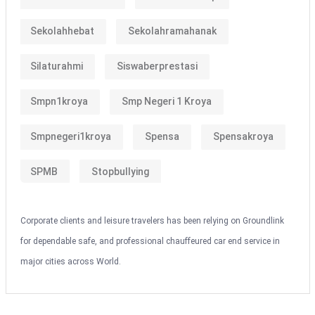
Sekolahhebat
Sekolahramahanak
Silaturahmi
Siswaberprestasi
Smpn1kroya
Smp Negeri 1 Kroya
Smpnegeri1kroya
Spensa
Spensakroya
SPMB
Stopbullying
Corporate clients and leisure travelers has been relying on Groundlink
for dependable safe, and professional chauffeured car end service in
major cities across World.