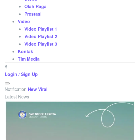
Olah Raga
Prestasi
Video
Video Playlist 1
Video Playlist 2
Video Playlist 3
Kontak
Tim Media
Login / Sign Up
Notification
New Viral
Latest News