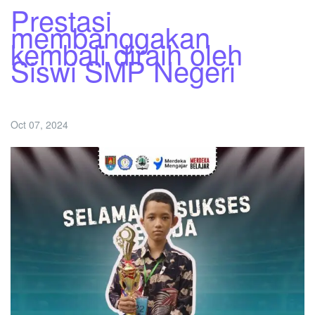
Prestasi
membanggakan
kembali diraih oleh
Siswi SMP Negeri
Oct 07, 2024