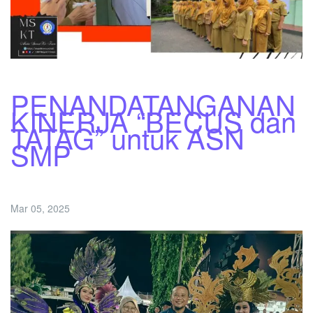
PENANDATANGANAN
KINERJA “BECUS dan
TATAG” untuk ASN
SMP
Mar 05, 2025