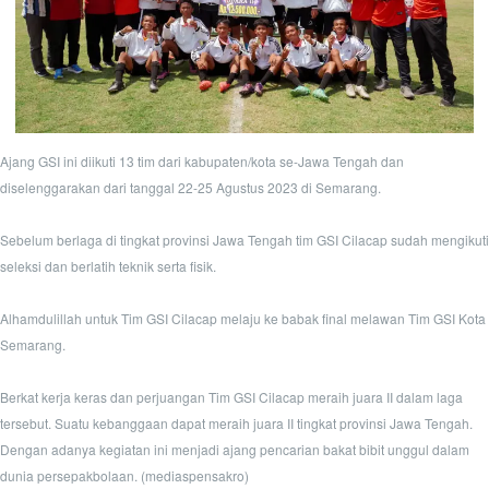
Ajang GSI ini diikuti 13 tim dari kabupaten/kota se-Jawa Tengah dan
diselenggarakan dari tanggal 22-25 Agustus 2023 di Semarang.
Sebelum berlaga di tingkat provinsi Jawa Tengah tim GSI Cilacap sudah mengikuti
seleksi dan berlatih teknik serta fisik.
Alhamdulillah untuk Tim GSI Cilacap melaju ke babak final melawan Tim GSI Kota
Semarang.
Berkat kerja keras dan perjuangan Tim GSI Cilacap meraih juara II dalam laga
tersebut. Suatu kebanggaan dapat meraih juara II tingkat provinsi Jawa Tengah.
Dengan adanya kegiatan ini menjadi ajang pencarian bakat bibit unggul dalam
dunia persepakbolaan. (mediaspensakro)