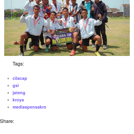
Tags:
cilacap
gsi
jateng
kroya
mediaspensakro
Share: