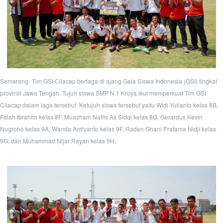
Semarang- Tim GSI Cilacap berlaga di ajang Gala Siswa Indonesia (GSI) tingkat
provinsi Jawa Tengah. Tujuh siswa SMP N 1 Kroya ikut memperkuat Tim GSI
Cilacap dalam laga tersebut. Ketujuh siswa tersebut yaitu Widi Yulianto kelas 8B,
Falah Ibrahim kelas 8F, Muazham Nafiis As Sidqi kelas 8G, Gerardus Kevin
Nugroho kelas 9A, Wanda Ardiyanto kelas 9F, Raden Ghani Pratama Nidji kelas
9G, dan Muhammad Nijar Rayan kelas 9H.