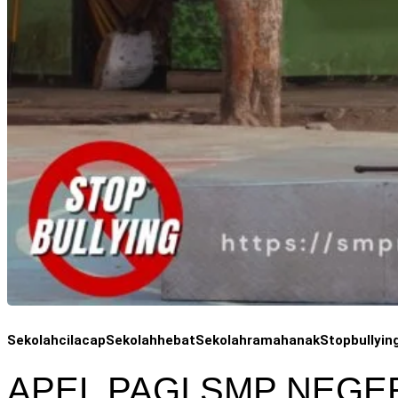
Sekolahcilacap
Sekolahhebat
Sekolahramahanak
Stopbullyin
APEL PAGI SMP NEGE