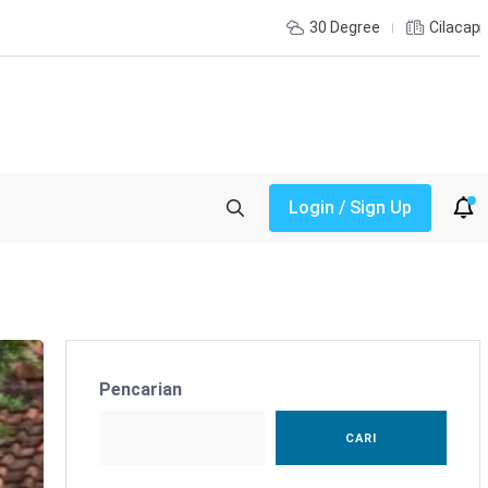
30 Degree
Cilacap
Login / Sign Up
Pencarian
CARI