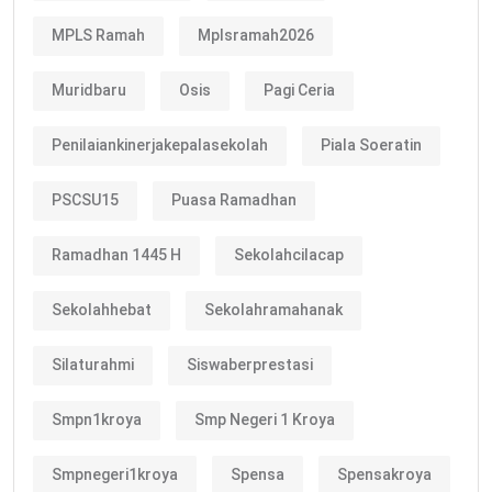
MPLS Ramah
Mplsramah2026
Muridbaru
Osis
Pagi Ceria
Penilaiankinerjakepalasekolah
Piala Soeratin
PSCSU15
Puasa Ramadhan
Ramadhan 1445 H
Sekolahcilacap
Sekolahhebat
Sekolahramahanak
Silaturahmi
Siswaberprestasi
Smpn1kroya
Smp Negeri 1 Kroya
Smpnegeri1kroya
Spensa
Spensakroya