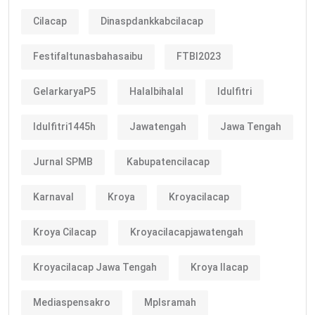
Cilacap
Dinaspdankkabcilacap
Festifaltunasbahasaibu
FTBI2023
GelarkaryaP5
Halalbihalal
Idulfitri
Idulfitri1445h
Jawatengah
Jawa Tengah
Jurnal SPMB
Kabupatencilacap
Karnaval
Kroya
Kroyacilacap
Kroya Cilacap
Kroyacilacapjawatengah
Kroyacilacap Jawa Tengah
Kroya Ilacap
Mediaspensakro
Mplsramah