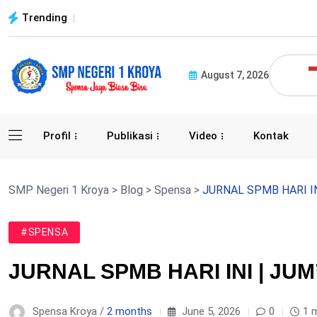
Trending
August 7, 2026
Profil
Publikasi
Video
Kontak
SMP Negeri 1 Kroya
>
Blog
>
Spensa
>
JURNAL SPMB HARI INI
#SPENSA
JURNAL SPMB HARI INI | JUM’
Spensa Kroya /
2 months
June 5, 2026
0
1 