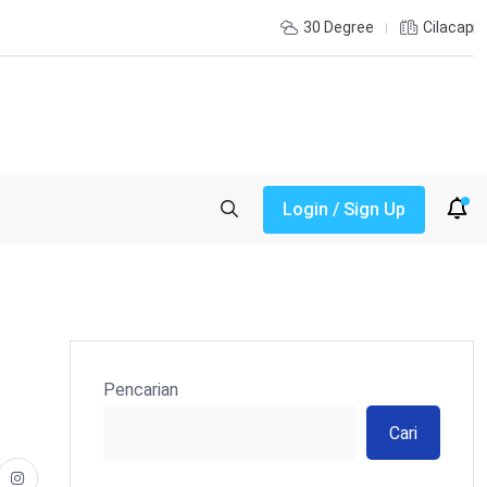
30 Degree
Cilacap
Login / Sign Up
Pencarian
Cari