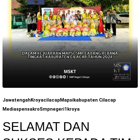
Jawatengah
Kroyacilacap
Mapsikabupaten Cilacap
Mediaspensakro
Smpnegeri1kroya
SELAMAT DAN