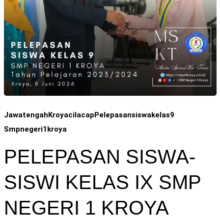
Jawatengah
Kroyacilacap
Pelepasansiswakelas9
Smpnegeri1kroya
PELEPASAN SISWA-
SISWI KELAS IX SMP
NEGERI 1 KROYA