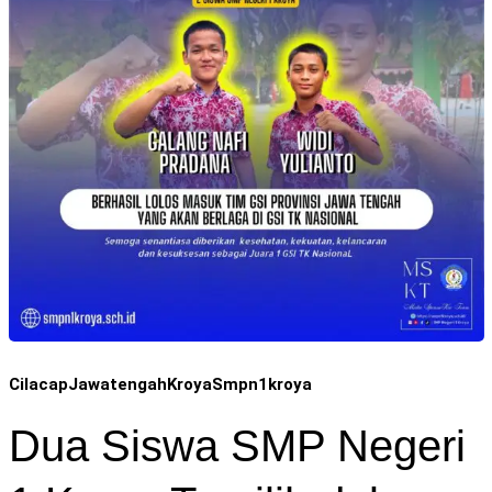
Cilacap
Jawatengah
Kroya
Smpn1kroya
Dua Siswa SMP Negeri