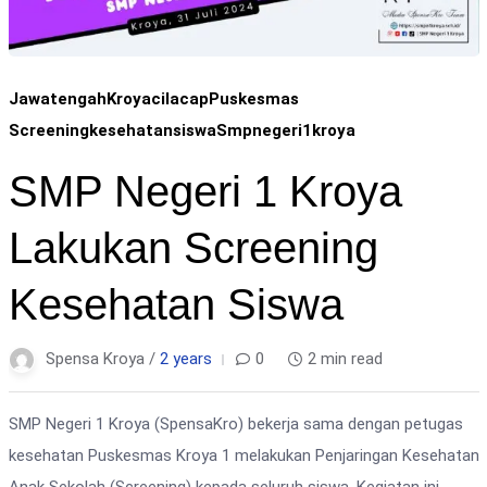
Jawatengah
Kroyacilacap
Puskesmas
Screeningkesehatansiswa
Smpnegeri1kroya
SMP Negeri 1 Kroya
Lakukan Screening
Kesehatan Siswa
Spensa Kroya /
2 years
0
2 min read
SMP Negeri 1 Kroya (SpensaKro) bekerja sama dengan petugas
kesehatan Puskesmas Kroya 1 melakukan Penjaringan Kesehatan
Anak Sekolah (Screening) kepada seluruh siswa. Kegiatan ini