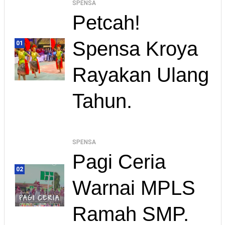
SPENSA
Petcah!
Spensa Kroya
01
Rayakan Ulang
Tahun.
SPENSA
Pagi Ceria
02
Warnai MPLS
Ramah SMP.