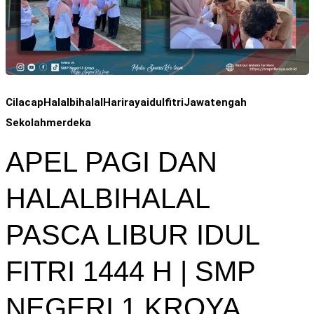
Cilacap
Halalbihalal
Harirayaidulfitri
Jawatengah
Sekolahmerdeka
APEL PAGI DAN
HALALBIHALAL
PASCA LIBUR IDUL
FITRI 1444 H | SMP
NEGERI 1 KROYA