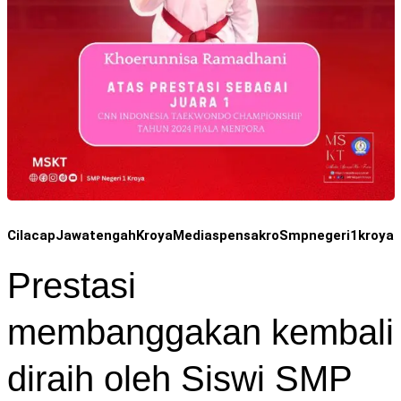
Cilacap
Jawatengah
Kroya
Mediaspensakro
Smpnegeri1kroya
Prestasi
membanggakan kembali
diraih oleh Siswi SMP