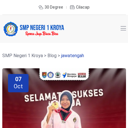
30 Degree
Cilacap
SMP Negeri 1 Kroya
>
Blog
>
jawatengah
07
Oct