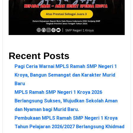
Recent Posts
Pagi Ceria Warnai MPLS Ramah SMP Negeri 1
Kroya, Bangun Semangat dan Karakter Murid
Baru
MPLS Ramah SMP Negeri 1 Kroya 2026
Berlangsung Sukses, Wujudkan Sekolah Aman
dan Nyaman bagi Murid Baru.
Pembukaan MPLS Ramah SMP Negeri 1 Kroya
Tahun Pelajaran 2026/2027 Berlangsung Khidmad