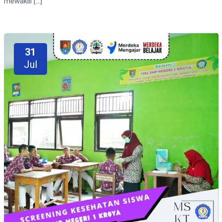
mewakili […]
31
Jul