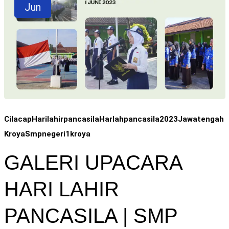
Jun
Cilacap
Harilahirpancasila
Harlahpancasila2023
Jawatengah
Kroya
Smpnegeri1kroya
GALERI UPACARA
HARI LAHIR
PANCASILA | SMP