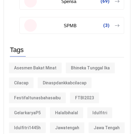
(69)
Spensa
(3)
SPMB
Tags
Asesmen Bakat Minat
Bhineka Tunggal Ika
Cilacap
Dinaspdankkabcilacap
Festifaltunasbahasaibu
FTBI2023
GelarkaryaP5
Halalbihalal
Idulfitri
Idulfitri1445h
Jawatengah
Jawa Tengah