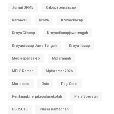
Jurnal SPMB
Kabupatencilacap
Karnaval
Kroya
Kroyacilacap
Kroya Cilacap
Kroyacilacapjawatengah
Kroyacilacap Jawa Tengah
Kroya Ilacap
Mediaspensakro
Mplsramah
MPLS Ramah
Mplsramah2026
Muridbaru
Osis
Pagi Ceria
Penilaiankinerjakepalasekolah
Piala Soeratin
PSCSU15
Puasa Ramadhan