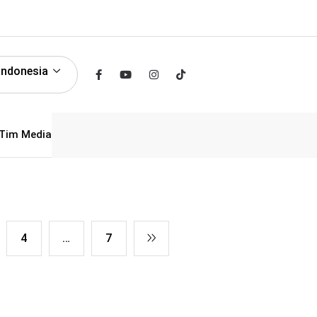
Indonesia
Tim Media
4
…
7