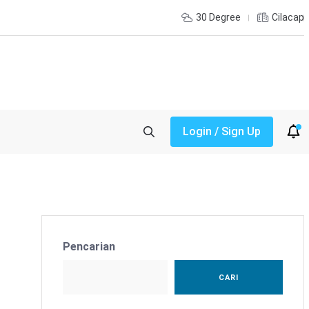
30 Degree
Cilacap
Login / Sign Up
Pencarian
CARI