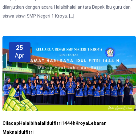
dilanjutkan dengan acara Halalbihalal antara Bapak Ibu guru dan
siswa siswi SMP Negeri 1 Kroya. […]
25
Apr
Cilacap
Halalbihalal
Idulfitri1444h
Kroya
Lebaran
Maknaidulfitri