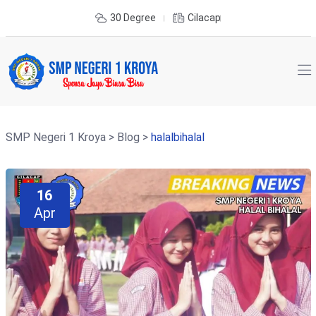
30 Degree
Cilacap
SMP Negeri 1 Kroya
>
Blog
>
halalbihalal
16
Apr