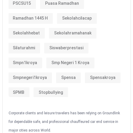
PSCSU15
Puasa Ramadhan
Ramadhan 1445 H
Sekolahcilacap
Sekolahhebat
Sekolahramahanak
Silaturahmi
Siswaberprestasi
Smpn1kroya
Smp Negeri 1 Kroya
Smpnegeri1kroya
Spensa
Spensakroya
SPMB
Stopbullying
Corporate clients and leisure travelers has been relying on Groundlink
for dependable safe, and professional chauffeured car end service in
major cities across World.