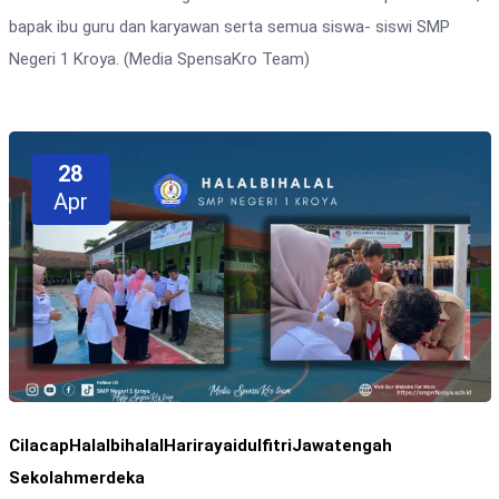
bapak ibu guru dan karyawan serta semua siswa- siswi SMP
Negeri 1 Kroya. (Media SpensaKro Team)
28
Apr
Cilacap
Halalbihalal
Harirayaidulfitri
Jawatengah
Sekolahmerdeka