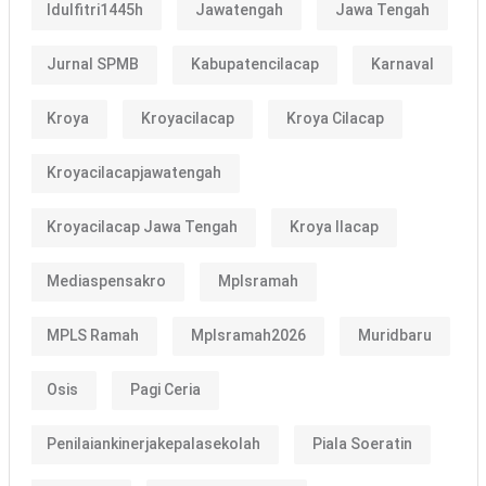
Idulfitri1445h
Jawatengah
Jawa Tengah
Jurnal SPMB
Kabupatencilacap
Karnaval
Kroya
Kroyacilacap
Kroya Cilacap
Kroyacilacapjawatengah
Kroyacilacap Jawa Tengah
Kroya Ilacap
Mediaspensakro
Mplsramah
MPLS Ramah
Mplsramah2026
Muridbaru
Osis
Pagi Ceria
Penilaiankinerjakepalasekolah
Piala Soeratin