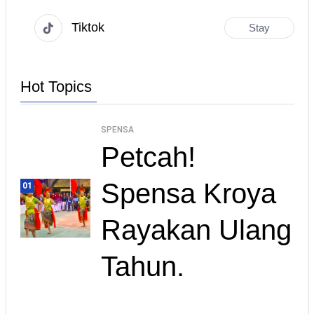
Tiktok
Stay
Hot Topics
SPENSA
Petcah!
Spensa Kroya
01
Rayakan Ulang
Tahun.