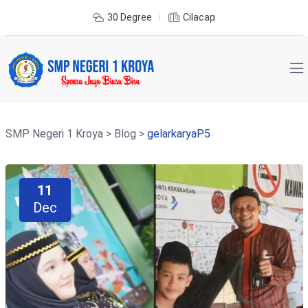
30 Degree
Cilacap
SMP Negeri 1 Kroya
>
Blog
>
gelarkaryaP5
11
Dec