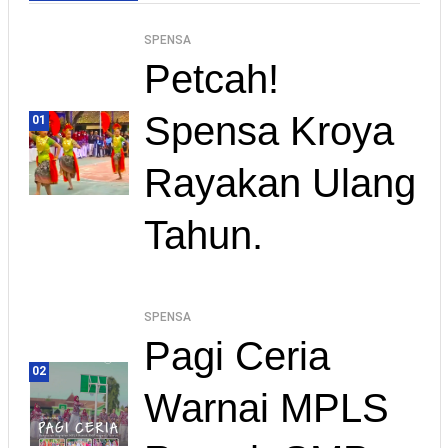
SPENSA
Petcah!
Spensa Kroya
01
Rayakan Ulang
Tahun.
SPENSA
Pagi Ceria
02
Warnai MPLS