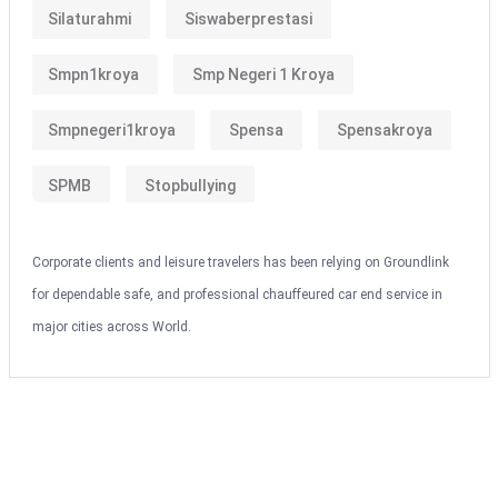
Silaturahmi
Siswaberprestasi
Smpn1kroya
Smp Negeri 1 Kroya
Smpnegeri1kroya
Spensa
Spensakroya
SPMB
Stopbullying
Corporate clients and leisure travelers has been relying on Groundlink
for dependable safe, and professional chauffeured car end service in
major cities across World.