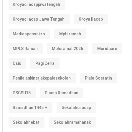
Kroyacilacapjawatengah
Kroyacilacap Jawa Tengah
Kroya Ilacap
Mediaspensakro
Mplsramah
MPLS Ramah
Mplsramah2026
Muridbaru
Osis
Pagi Ceria
Penilaiankinerjakepalasekolah
Piala Soeratin
PSCSU15
Puasa Ramadhan
Ramadhan 1445 H
Sekolahcilacap
Sekolahhebat
Sekolahramahanak