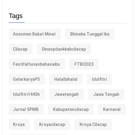
Tags
Asesmen Bakat Minat
Bhineka Tunggal Ika
Cilacap
Dinaspdankkabcilacap
Festifaltunasbahasaibu
FTBI2023
GelarkaryaP5
Halalbihalal
Idulfitri
Idulfitri1445h
Jawatengah
Jawa Tengah
Jurnal SPMB
Kabupatencilacap
Karnaval
Kroya
Kroyacilacap
Kroya Cilacap