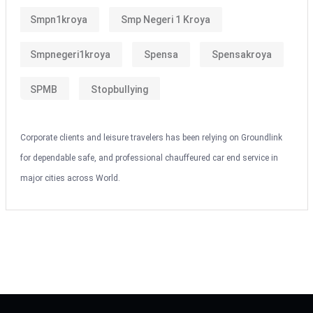
Smpn1kroya
Smp Negeri 1 Kroya
Smpnegeri1kroya
Spensa
Spensakroya
SPMB
Stopbullying
Corporate clients and leisure travelers has been relying on Groundlink
for dependable safe, and professional chauffeured car end service in
major cities across World.