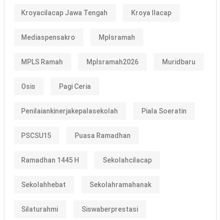
Kroyacilacap Jawa Tengah
Kroya Ilacap
Mediaspensakro
Mplsramah
MPLS Ramah
Mplsramah2026
Muridbaru
Osis
Pagi Ceria
Penilaiankinerjakepalasekolah
Piala Soeratin
PSCSU15
Puasa Ramadhan
Ramadhan 1445 H
Sekolahcilacap
Sekolahhebat
Sekolahramahanak
Silaturahmi
Siswaberprestasi