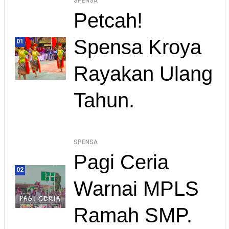
SPENSA
Petcah!
Spensa Kroya
01
Rayakan Ulang
Tahun.
SPENSA
Pagi Ceria
02
Warnai MPLS
Ramah SMP.