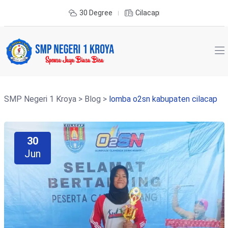
30 Degree
Cilacap
SMP Negeri 1 Kroya
>
Blog
>
lomba o2sn kabupaten cilacap
30
Jun