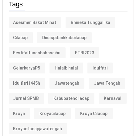
Tags
Asesmen Bakat Minat
Bhineka Tunggal Ika
Cilacap
Dinaspdankkabcilacap
Festifaltunasbahasaibu
FTBI2023
GelarkaryaP5
Halalbihalal
Idulfitri
Idulfitri1445h
Jawatengah
Jawa Tengah
Jurnal SPMB
Kabupatencilacap
Karnaval
Kroya
Kroyacilacap
Kroya Cilacap
Kroyacilacapjawatengah