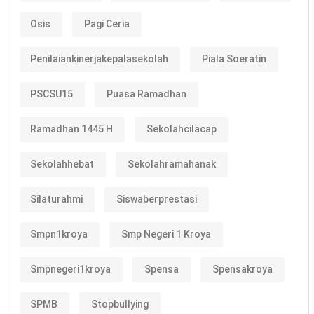
Osis
Pagi Ceria
Penilaiankinerjakepalasekolah
Piala Soeratin
PSCSU15
Puasa Ramadhan
Ramadhan 1445 H
Sekolahcilacap
Sekolahhebat
Sekolahramahanak
Silaturahmi
Siswaberprestasi
Smpn1kroya
Smp Negeri 1 Kroya
Smpnegeri1kroya
Spensa
Spensakroya
SPMB
Stopbullying