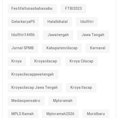
Festifaltunasbahasaibu
FTBI2023
GelarkaryaP5
Halalbihalal
Idulfitri
Idulfitri1445h
Jawatengah
Jawa Tengah
Jurnal SPMB
Kabupatencilacap
Karnaval
Kroya
Kroyacilacap
Kroya Cilacap
Kroyacilacapjawatengah
Kroyacilacap Jawa Tengah
Kroya Ilacap
Mediaspensakro
Mplsramah
MPLS Ramah
Mplsramah2026
Muridbaru