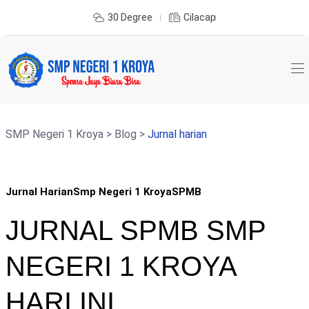
30 Degree
Cilacap
SMP Negeri 1 Kroya
>
Blog
>
Jurnal harian
04
Jurnal Harian
Smp Negeri 1 Kroya
SPMB
Jun
JURNAL SPMB SMP
NEGERI 1 KROYA
HARI INI