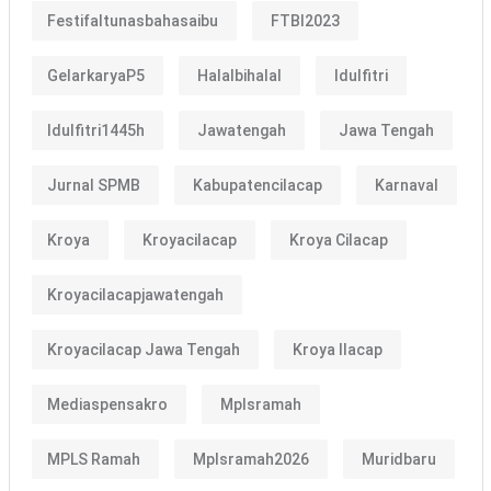
Festifaltunasbahasaibu
FTBI2023
GelarkaryaP5
Halalbihalal
Idulfitri
Idulfitri1445h
Jawatengah
Jawa Tengah
Jurnal SPMB
Kabupatencilacap
Karnaval
Kroya
Kroyacilacap
Kroya Cilacap
Kroyacilacapjawatengah
Kroyacilacap Jawa Tengah
Kroya Ilacap
Mediaspensakro
Mplsramah
MPLS Ramah
Mplsramah2026
Muridbaru