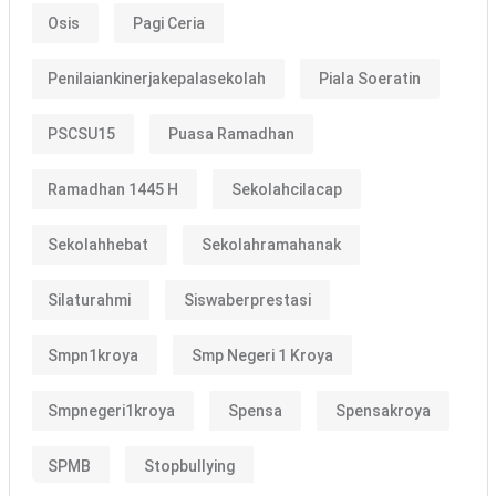
Osis
Pagi Ceria
Penilaiankinerjakepalasekolah
Piala Soeratin
PSCSU15
Puasa Ramadhan
Ramadhan 1445 H
Sekolahcilacap
Sekolahhebat
Sekolahramahanak
Silaturahmi
Siswaberprestasi
Smpn1kroya
Smp Negeri 1 Kroya
Smpnegeri1kroya
Spensa
Spensakroya
SPMB
Stopbullying