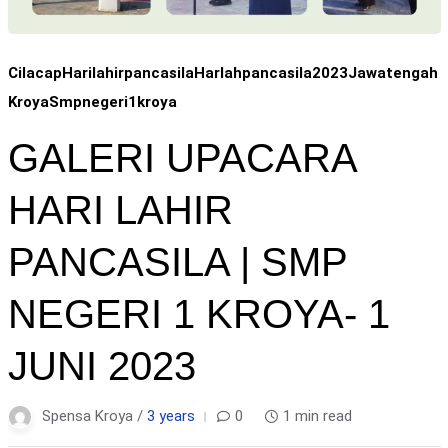
Cilacap
Harilahirpancasila
Harlahpancasila2023
Jawatengah
Kroya
Smpnegeri1kroya
GALERI UPACARA
HARI LAHIR
PANCASILA | SMP
NEGERI 1 KROYA- 1
JUNI 2023
Spensa Kroya /
3 years
0
1 min read