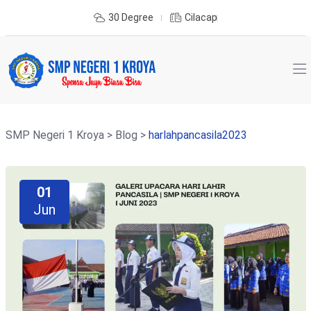
30 Degree
Cilacap
SMP Negeri 1 Kroya
>
Blog
>
harlahpancasila2023
01
Jun