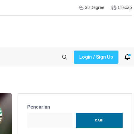
30 Degree
Cilacap
Login / Sign Up
Pencarian
CARI