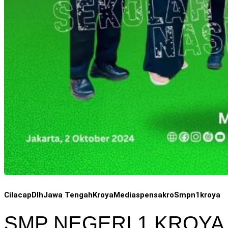
Cilacap
Dlh
Jawa Tengah
Kroya
Mediaspensakro
Smpn1kroya
SMP NEGERI 1 KROY